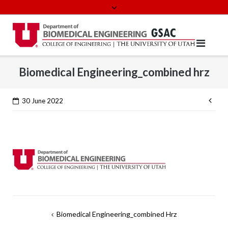
Skip
to
content
Biomedical Engineering_combined hrz
Con
30 June 2022
Rea
Post
Biomedical Engineering_combined Hrz