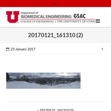
Skip
to
content
20170121_161310 (2)
Con
23 January 2017
Rea
Post
20170121_161310 (2)